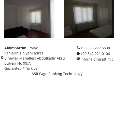
AldimSattim
Emlak
+90 850 277 6638
İlanlarınızın yeni adresi
+90 342 221 0104
Binevler Mahallesi Abdulkadir Aksu
info@aldimsattim.c
Bulvarı No 99/A
Gaziantep / Türkiye
ASR Page Ranking Technology