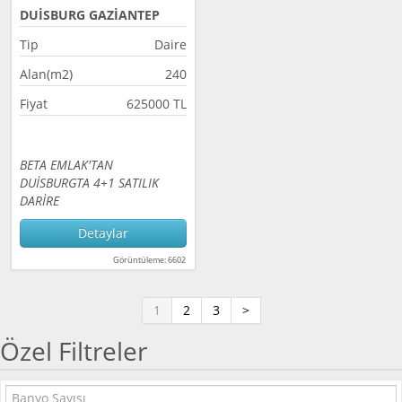
DUİSBURG GAZİANTEP
Tip
Daire
Alan(m2)
240
Fiyat
625000 TL
BETA EMLAK'TAN
DUİSBURGTA 4+1 SATILIK
DARİRE
Detaylar
Görüntüleme: 6602
1
2
3
>
Özel Filtreler