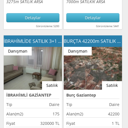
3275m SATILIK ARSA
7000m SATILKIK ARSA
Detaylar
Detaylar
Görüntüleme: 5200
Görüntüleme: 5441
İBRAHİMLİDE SATILIK 3+1 DAİRE
BURÇTA 42200m SATILIK ARSA
Danışman
Danışman
Satılık
Satılık
İBRAHİMLİ GAZİANTEP
Burç Gaziantep
Tip
Daire
Tip
Daire
Alan(m2)
175
Alan(m2)
42200
Fiyat
320000 TL
Fiyat
1 TL