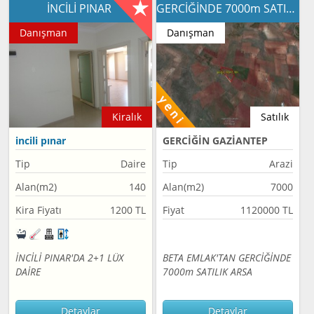
İNCİLİ PINAR
GERCİĞİNDE 7000m SATILIK ARSA
Danışman
Danışman
Kiralık
Satılık
incili pınar
GERCİĞİN GAZİANTEP
Tip
Daire
Tip
Arazi
Alan(m2)
140
Alan(m2)
7000
Kira Fiyatı
1200 TL
Fiyat
1120000 TL
İNCİLİ PINAR'DA 2+1 LÜX
BETA EMLAK'TAN GERCİĞİNDE
DAİRE
7000m SATILIK ARSA
Detaylar
Detaylar