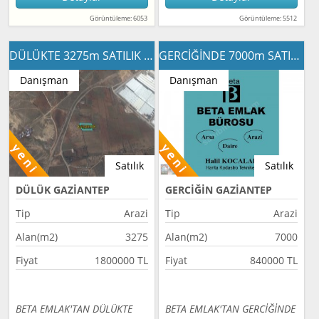
Görüntüleme: 6053
Görüntüleme: 5512
DÜLÜKTE 3275m SATILIK ARSA
GERCİĞİNDE 7000m SATILKIK ARSA
Danışman
Danışman
Satılık
Satılık
DÜLÜK GAZİANTEP
GERCİĞİN GAZİANTEP
Tip
Arazi
Tip
Arazi
Alan(m2)
3275
Alan(m2)
7000
Fiyat
1800000 TL
Fiyat
840000 TL
BETA EMLAK'TAN DÜLÜKTE
BETA EMLAK'TAN GERCİĞİNDE