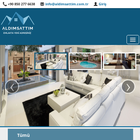
+90 850 277 6638
info@aldimsattim.com.tr
Giriş
HARITA
‹
›
GAYRIMENKUL DANIŞMANLARI
ÖNE ÇIKANLAR
ÖZEL ARAMA
HAKKIMIZDA
Tümü