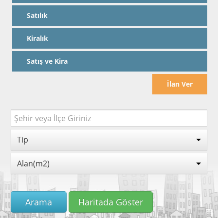
Satılık
Kiralık
Satış ve Kira
İlan Ver
Tip
Alan(m2)
Arama
Haritada Göster