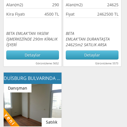
Alan(m2)
290
Alan(m2)
24625
Kira Fiyatı
4500 TL
Fiyat
2462500 TL
BETA EMLAK'TAN YASEM
BETA
İŞMERKEZİNDE 290m KİRALIK
EMLAK'TAN DURANTAŞTA
İŞYERİ
24625m2 SATILIK ARSA
Detaylar
Detaylar
Görüntüleme: 5652
Görüntüleme: 5573
DUİSBURG BULVARINDA 4+1 SATILIK DAİRE
Danışman
Satılık