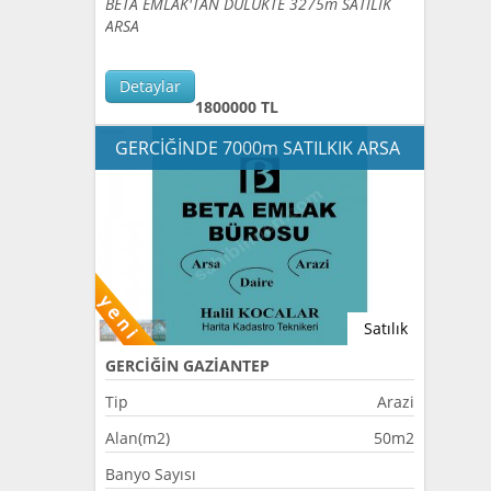
BETA EMLAK'TAN DÜLÜKTE 3275m SATILIK
ARSA
Detaylar
1800000 TL
GERCİĞİNDE 7000m SATILKIK ARSA
Satılık
GERCİĞİN GAZİANTEP
Tip
Arazi
Alan(m2)
50m2
Banyo Sayısı