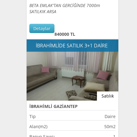
BETA EMLAK'TAN GERCİĞİNDE 7000m
SATILKIK ARSA
Detaylar
840000 TL
İBRAHİMLİDE SATILIK 3+1 DAİRE
Satılık
İBRAHİMLİ GAZİANTEP
Tip
Daire
Alan(m2)
50m2
Banyo Sayısı
1