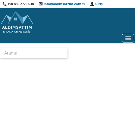
+90 850 277 6638
info@aldimsattim.com.tr
Giriş
HARITA
GAYRIMENKUL DANIŞMANLARI
ÖNE ÇIKANLAR
ÖZEL ARAMA
HAKKIMIZDA