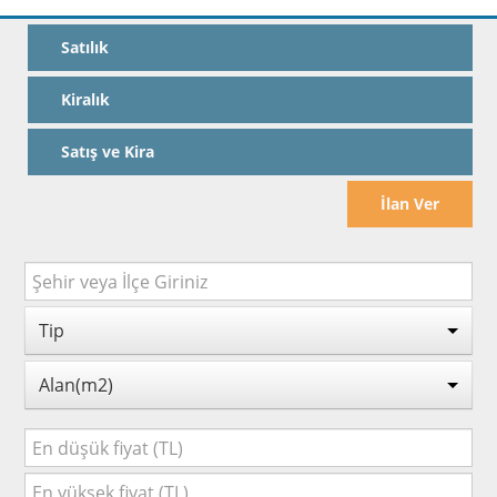
Satılık
Kiralık
Satış ve Kira
İlan Ver
Tip
Alan(m2)