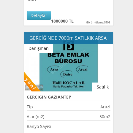
Detaylar
1800000 TL
Görüntüleme: 5198
GERCİĞİNDE 7000m SATILKIK ARSA
Danışman
Satılık
GERCİĞİN GAZİANTEP
Tip
Arazi
Alan(m2)
50m2
Banyo Sayısı