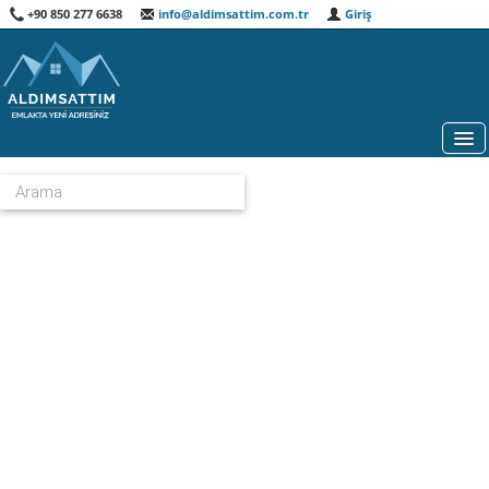
+90 850 277 6638
info@aldimsattim.com.tr
Giriş
HARITA
GAYRIMENKUL DANIŞMANLARI
ÖNE ÇIKANLAR
ÖZEL ARAMA
HAKKIMIZDA