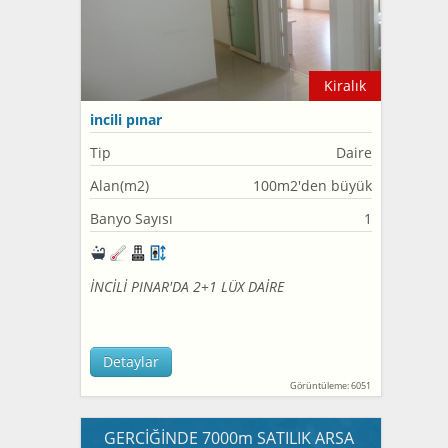
Kiralık
incili pınar
Tip
Daire
Alan(m2)
100m2'den büyük
Banyo Sayısı
1
İNCİLİ PINAR'DA 2+1 LÜX DAİRE
Detaylar
Görüntüleme: 6051
GERCİĞİNDE 7000m SATILIK ARSA