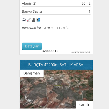
Alan(m2)
50m2
Banyo Sayısı
1
İBRAHİMLİDE SATILIK 3+1 DAİRE
Detaylar
320000 TL
Görüntüleme: 6104
BURÇTA 42200m SATILIK ARSA
Danışman
Satılık