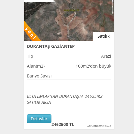
Satılık
DURANTAŞ GAZİANTEP
Tip
Arazi
Alan(m2)
100m2'den büyük
Banyo Sayısı
BETA EMLAK'TAN DURANTAŞTA 24625m2
SATILIK ARSA
Detaylar
2462500 TL
Görüntüleme: 5572