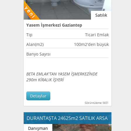
Satılık
Yasem İşmerkezi Gaziantep
Tip
Ticari Emlak
Alan(m2)
100m2'den büyük
Banyo Sayısı
BETA EMLAK'TAN YASEM İŞMERKEZİNDE
290m KİRALIK İŞYERİ
Detaylar
Görüntüleme: 5651
DURANTAŞTA 24625m2 SATILIK ARSA
Danışman