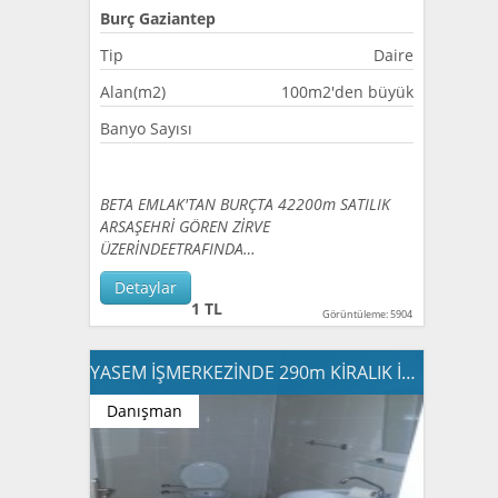
Burç Gaziantep
Tip
Daire
Alan(m2)
100m2'den büyük
Banyo Sayısı
BETA EMLAK'TAN BURÇTA 42200m SATILIK
ARSAŞEHRİ GÖREN ZİRVE
ÜZERİNDEETRAFINDA…
Detaylar
1 TL
Görüntüleme: 5904
YASEM İŞMERKEZİNDE 290m KİRALIK İŞYERİ
Danışman