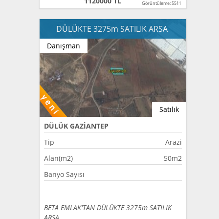
1120000 TL
Görüntüleme: 5511
DÜLÜKTE 3275m SATILIK ARSA
Danışman
Satılık
DÜLÜK GAZİANTEP
Tip
Arazi
Alan(m2)
50m2
Banyo Sayısı
BETA EMLAK'TAN DÜLÜKTE 3275m SATILIK
ARSA