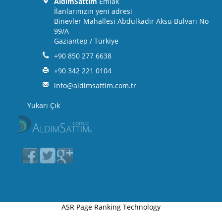
AldimSattim
Emlak
İlanlarınızın yeni adresi
Binevler Mahallesi Abdulkadir Aksu Bulvarı No
99/A
Gaziantep / Türkiye
+90 850 277 6638
+90 342 221 0104
info@aldimsattim.com.tr
Yukarı Çık
ASR Page Ranking Technology