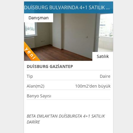
DUİSBURG BULVARINDA 4+1 SATILIK DAİRE
Danışman
Satılık
DUİSBURG GAZİANTEP
Tip
Daire
Alan(m2)
100m2'den büyük
Banyo Sayısı
BETA EMLAK'TAN DUİSBURGTA 4+1 SATILIK
DARİRE