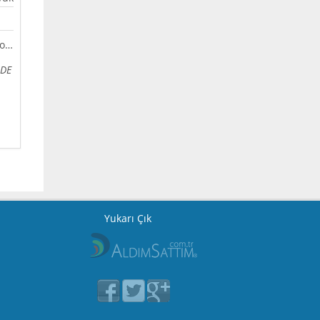
{icons} http://emlak.aldimsattim.com.tr/templates/bootstrap2-responsive/assets/img/markers/marker_blue.png {/icons}
NDE
Yukarı Çık