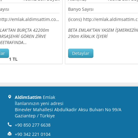
ayısı
Banyo Sayısı
{icons} http://emlak.aldimsattim.com.tr/templates/bootstrap2-responsive/assets/img/markers/marker_blue.png {/icons}
MLAK'TAN BURÇTA 42200m
BETA EMLAK'TAN YASEM İŞMERKEZİ
 ARSAŞEHRİ GÖREN ZİRVE
290m KİRALIK İŞYERİ
DEETRAFINDA…
lar
Detaylar
1 TL
AldimSattim
Emlak
İlanlarınızın yeni adresi
Binevler Mahallesi Abdulkadir Aksu Bulvarı No 99/A
Gaziantep / Türkiye
+90 850 277 6638
+90 342 221 0104