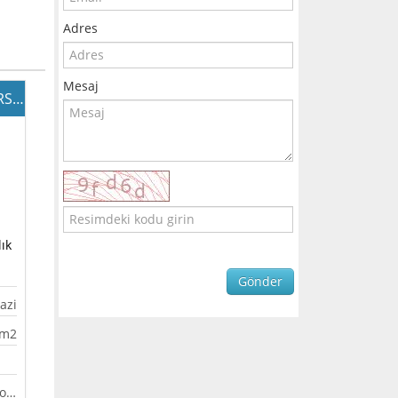
Adres
Mesaj
GERCİĞİNDE 7000m SATILKIK ARSA
lık
Gönder
azi
0m2
{icons} http://emlak.aldimsattim.com.tr/templates/bootstrap2-responsive/assets/img/markers/marker_blue.png {/icons}