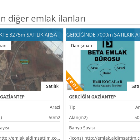
 diğer emlak ilanları
TE 3275m SATILIK ARSA
man
Danışman
Satılık
Satı
GAZİANTEP
GERCİĞİN GAZİANTEP
Arazi
Tip
Ar
)
50m2
Alan(m2)
5
ayısı
Banyo Sayısı
{icons} http://emlak.aldimsattim.com.tr/templates/bootstrap2-responsive/assets/img/markers/marker_blue.png {/icons}