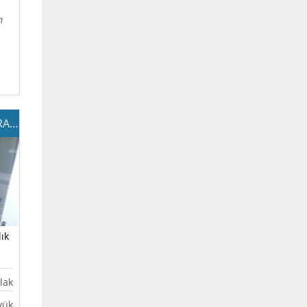
m
YASEM İŞMERKEZİNDE 290m KİRALIK İŞYERİ
lık
lak
yük