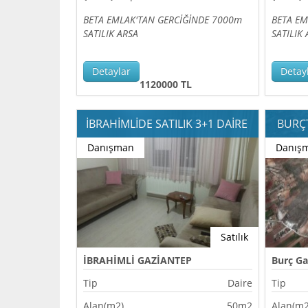
BETA EMLAK'TAN GERCİĞİNDE 7000m
BETA E
SATILIK ARSA
SATILIK
Detaylar
Detay
1120000 TL
İBRAHİMLİDE SATILIK 3+1 DAİRE
BURÇT
Danışman
Danış
Satılık
İBRAHİMLİ GAZİANTEP
Burç Ga
Tip
Daire
Tip
Alan(m2)
50m2
Alan(m2