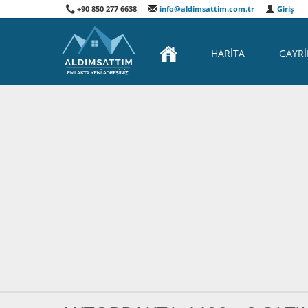
+90 850 277 6638
info@aldimsattim.com.tr
Giriş
HARITA
GAYR