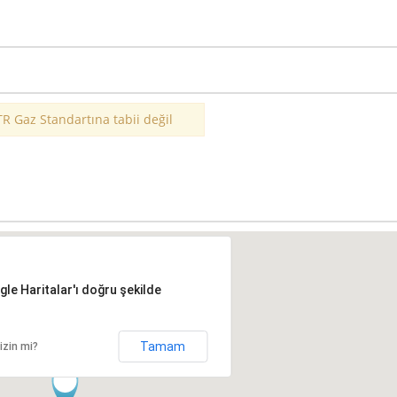
TR Gaz Standartına tabii değil
le Haritalar'ı doğru şekilde
Tamam
izin mi?