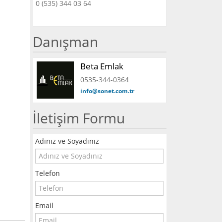
0 (535) 344 03 64
Danışman
Beta Emlak
0535-344-0364
info@sonet.com.tr
İletişim Formu
Adınız ve Soyadınız
Telefon
Email