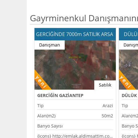
Gayrminenkul Danışmanının
GERCİĞİNDE 7000m SATILIK ARSA
DÜLÜK
Danışman
Danış
Satılık
GERCİĞİN GAZİANTEP
DÜLÜK 
Tip
Arazi
Tip
Alan(m2)
50m2
Alan(m2
Banyo Sayısı
Banyo S
{icons} http://emlak.aldimsattim.com.tr/templates/bootstrap2-responsive/assets/img/markers/marker_blue.png {/icons}