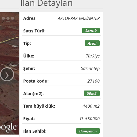
İlan Detayları
Adres
AKTOPRAK GAZİANTEP
Satış Türü:
Satılık
Tip:
Arazi
Ülke:
Türkiye
›
Şehir:
Gaziantep
Posta kodu:
27100
Alan(m2):
50m2
Tam büyüklük:
4400 m2
Fiyat:
TL 550000
İlan Sahibi:
Danışman