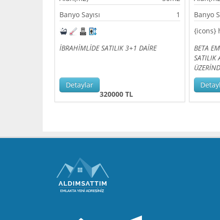
Banyo Sayısı
1
Banyo S
İBRAHİMLİDE SATILIK 3+1 DAİRE
BETA E
SATILIK
ÜZERİN
Detaylar
Detay
320000 TL