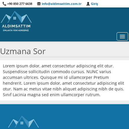
+90 850 277 6638
info@aldimsattim.com.tr
Giriş
Uzmana Sor
HARITA
Lorem ipsum dolor, amet consectetur adipiscing elit otur.
Suspendisse sollicitudin commodo cursus. NUNC varius
GAYRIMENKUL DANIŞMANLARI
accumsan ultrices. Quisque mi id ullamcorper Pretium
hendrerit. Lorem ipsum dolor, amet consectetur adipiscing elit
ÖNE ÇIKANLAR
otur. Nam ac metus vitae nibh aliquet adipiscing nibh de quis.
Sınıf Lacinia magna sed enim ullamcorper rutrum.
ÖZEL ARAMA
HAKKIMIZDA